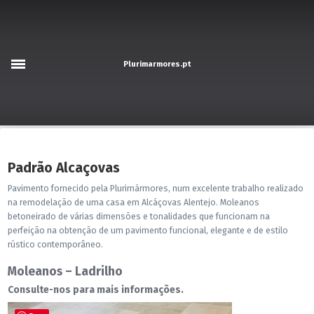
Perfil
Portfolio
Plurimarmores.pt
Produtos
Promoções
Acabamentos
Notícias
Padrão Alcaçovas
Contactos
Pavimento fornecido pela Plurimármores, num excelente trabalho realizado
na remodelação de uma casa em Alcáçovas Alentejo. Moleanos
PT
betoneirado de várias dimensões e tonalidades que funcionam na
English
perfeição na obtenção de um pavimento funcional, elegante e de estilo
Français
rústico contemporâneo.
Moleanos – Ladrilho
Consulte-nos para mais informações.