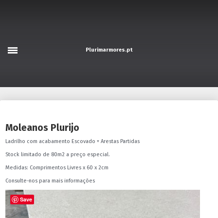
Perfil
Portfolio
Plurimarmores.pt
Produtos
Promoções
Acabamentos
Notícias
Contactos
Moleanos Plurijo
PT
Ladrilho com acabamento Escovado + Arestas Partidas
Stock limitado de 80m2 a preço especial.
English
Medidas: Comprimentos Livres x 60 x 2cm
Français
Consulte-nos para mais informações
Save