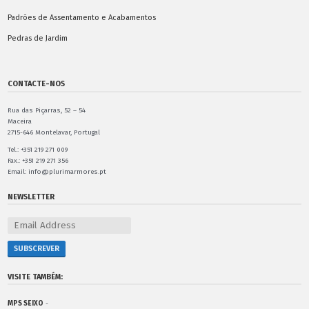
Padrões de Assentamento e Acabamentos
Pedras de Jardim
CONTACTE-NOS
Rua das Piçarras, 52 – 54
Maceira
2715-646 Montelavar, Portugal
Tel.: +351 219 271 009
Fax.: +351 219 271 356
Email: info@plurimarmores.pt
NEWSLETTER
VISITE TAMBÉM:
MPS SEIXO
-