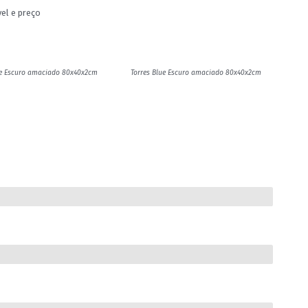
el e preço
ue Escuro amaciado 80x40x2cm
Torres Blue Escuro amaciado 80x40x2cm