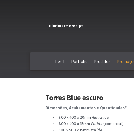
Plurimarmores.pt
Perfil
Portfolio
Produtos
Promoçõ
Torres Blue escuro
Dimensões, Acabamentos e Quantidades*
:
800 x 400 x 20mm
Amaciado
800 x 400 x 15mm
Polido
(comercial)
500 x 500 x 15mm
Polido