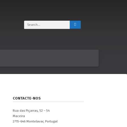
CONTACTE-NOS
Rua das Piçarras, 52 – 54
Maceira
2715-646 Montelavar, Portugal