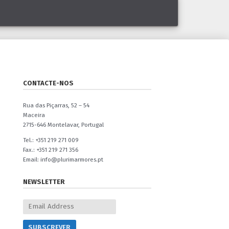
CONTACTE-NOS
Rua das Piçarras, 52 – 54
Maceira
2715-646 Montelavar, Portugal
Tel.: +351 219 271 009
Fax.: +351 219 271 356
Email: info@plurimarmores.pt
NEWSLETTER