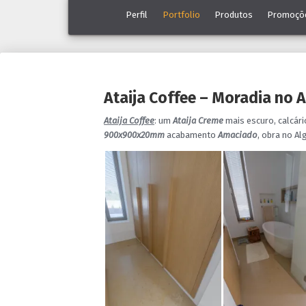
Perfil
Portfolio
Produtos
Promoçõ
Ataija Coffee – Moradia no 
Ataija Coffee
: um
Ataija Creme
mais escuro, calcár
900x900x20mm
acabamento
Amaciado
, obra no Al