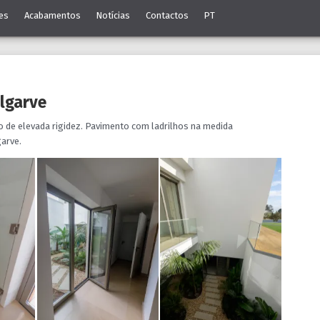
es
Acabamentos
Notícias
Contactos
PT
Algarve
io de elevada rigidez. Pavimento com ladrilhos na medida
garve.