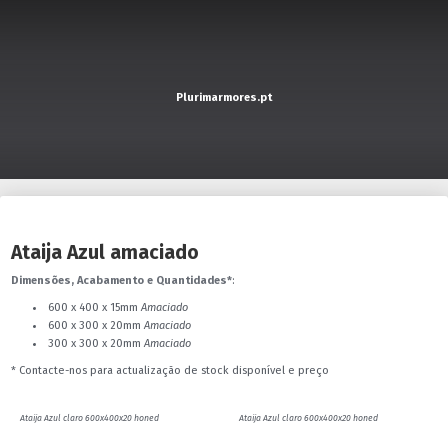
Plurimarmores.pt
Ataija Azul amaciado
Dimensões, Acabamento e Quantidades*
:
600 x 400 x 15mm
Amaciado
600 x 300 x 20mm
Amaciado
300 x 300 x 20mm
Amaciado
* Contacte-nos para actualização de stock disponível e preço
Ataija Azul claro 600x400x20 honed
Ataija Azul claro 600x400x20 honed