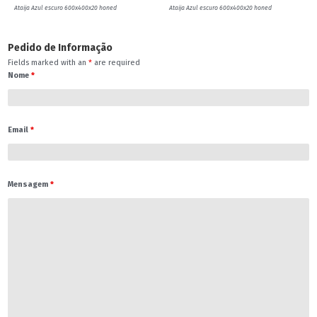
Ataija Azul escuro 600x400x20 honed
Ataija Azul escuro 600x400x20 honed
Pedido de Informação
Fields marked with an
*
are required
Nome
*
Email
*
Mensagem
*