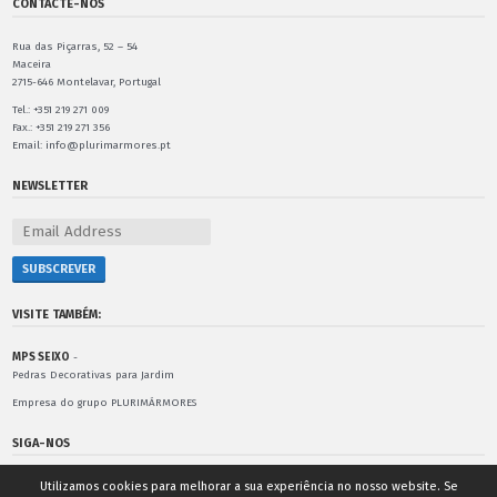
CONTACTE-NOS
Rua das Piçarras, 52 – 54
Maceira
2715-646 Montelavar, Portugal
Tel.: +351 219 271 009
Fax.: +351 219 271 356
Email: info@plurimarmores.pt
NEWSLETTER
VISITE TAMBÉM:
MPS SEIXO
-
Pedras Decorativas para Jardim
Empresa do grupo PLURIMÁRMORES
SIGA-NOS
Utilizamos cookies para melhorar a sua experiência no nosso website. Se